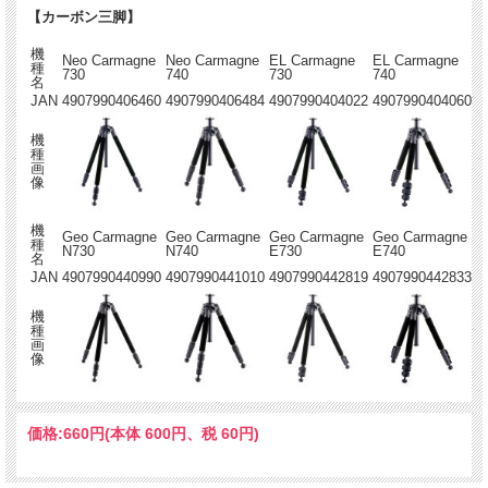
【カーボン三脚】
機
Neo Carmagne
Neo Carmagne
EL Carmagne
EL Carmagne
種
730
740
730
740
名
JAN
4907990406460
4907990406484
4907990404022
4907990404060
機
種
画
像
機
Geo Carmagne
Geo Carmagne
Geo Carmagne
Geo Carmagne
種
N730
N740
E730
E740
名
JAN
4907990440990
4907990441010
4907990442819
4907990442833
機
種
画
像
価格:
660円
(本体 600円、税 60円)