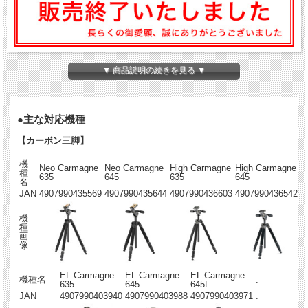
三脚・一脚の製品に付属の収納ケース
▼ 商品説明の続きを見る ▼
●主な対応機種
【カーボン三脚】
機
Neo Carmagne
Neo Carmagne
High Carmagne
High Carmagne
種
635
645
635
645
名
JAN
4907990435569
4907990435644
4907990436603
4907990436542
機
種
画
像
EL Carmagne
EL Carmagne
EL Carmagne
機種名
.
635
645
645L
JAN
4907990403940
4907990403988
4907990403971
.