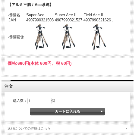
【アルミ三脚 / Ace系統】
機種名
Super Ace
Super Ace II
Field Ace II
.
JAN
4907990321503
4907990321527
4907990321626
.
機種画像
価格:
660円
(本体 600円、税 60円)
注文
購入数：
個
返品についての詳細はこちら