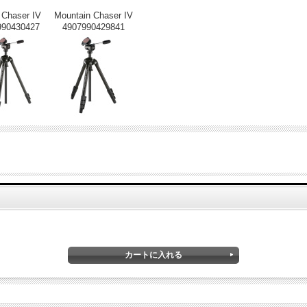
 Chaser IV
Mountain Chaser IV
990430427
4907990429841