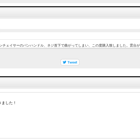
テンチェイサーのパンハンドル、ネジ首下で曲がってしまい、この度購入致しました。雲台が