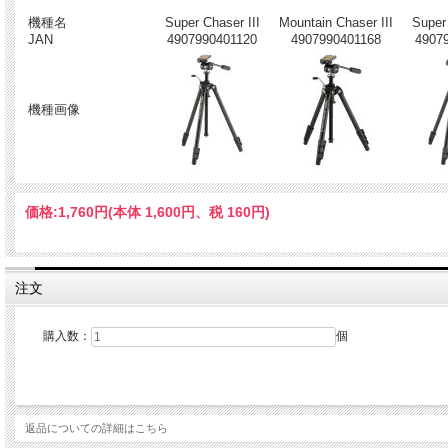
機種名
Super Chaser III
Mountain Chaser III
Super
JAN
4907990401120
4907990401168
4907
機種画像
価格:
1,760円
(本体 1,600円、税 160円)
注文
購入数：
個
返品についての詳細はこちら