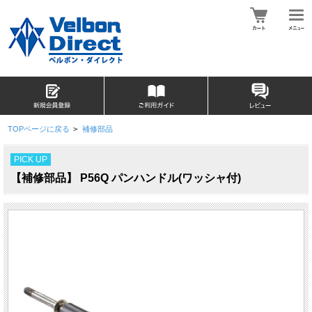
TOPページに戻る
>
補修部品
PICK UP
【補修部品】 P56Q パンハンドル(ワッシャ付)