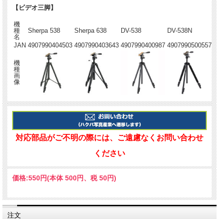
【ビデオ三脚】
機
種
Sherpa 538
Sherpa 638
DV-538
DV-538N
名
JAN
4907990404503
4907990403643
4907990400987
4907990500557
機
種
画
像
対応部品がご不明の際には、ご遠慮なくお問い合わせ
ください
価格:
550円
(本体 500円、税 50円)
注文