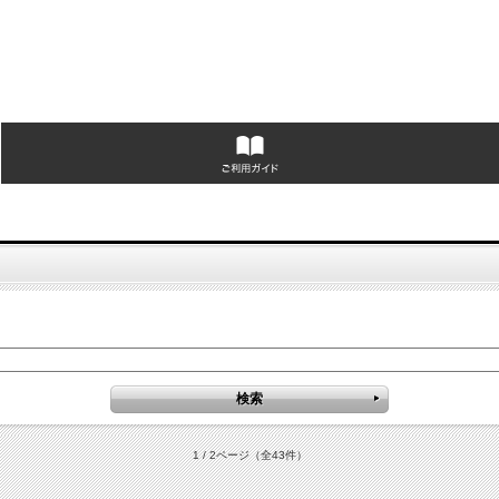
1 / 2ページ
（全43件）