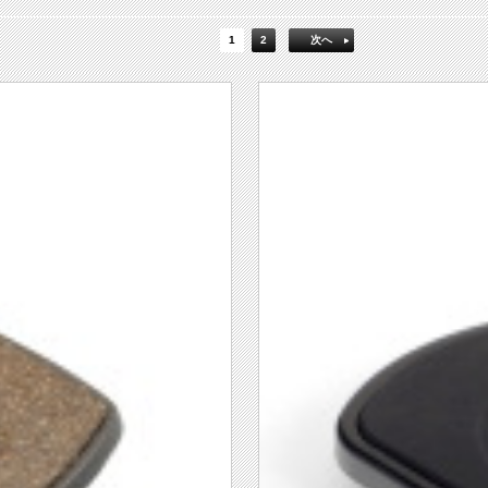
1
2
次へ