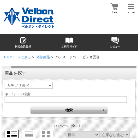
TOPページに戻る
>
補修部品
>
パンストッパー：ビデオ雲台
商品を探す
キーワード検索
1 / 1ページ
（全11件）