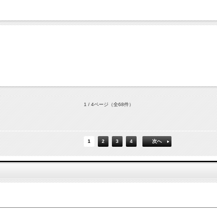
1 / 4ページ
（全68件）
1
2
3
4
次へ