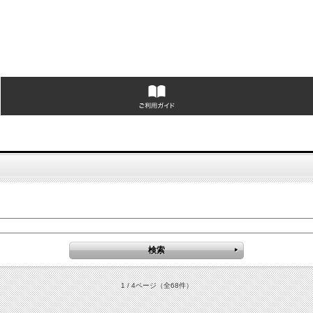
1 / 4ページ
（全68件）