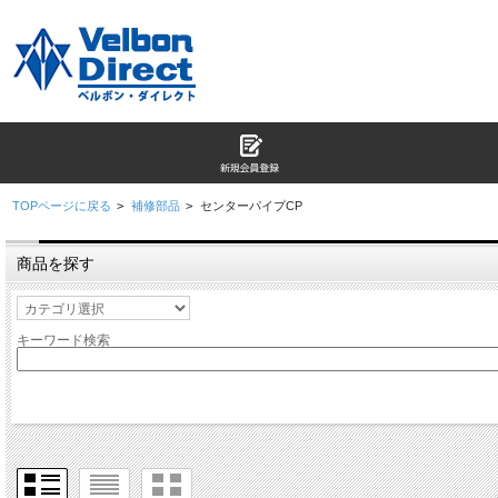
TOPページに戻る
>
補修部品
>
センターパイプCP
商品を探す
キーワード検索