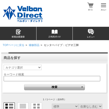
TOPページに戻る
>
補修部品
>
センターパイプ：ビデオ三脚
商品を探す
キーワード検索
1 / 1ページ
（全8件）