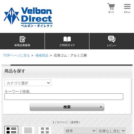
TOPページに戻る
>
補修部品
>
石突ゴム：アルミ三脚
商品を探す
キーワード検索
1 / 1ページ
（全6件）