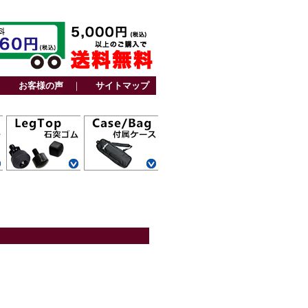
｜
お客様の声
｜
サイトマップ
カーボン三脚用
アルミ三脚用
ファミリー三脚
ビデオ三脚用
カーボン一脚用
アルミ一脚用
カーボン三脚用
トラベル三脚用
アルミ三脚用
卓上三脚用
ファミリー三脚
ビデオ三脚用
レグポシェット
ベルトポケット
スタンド一脚用
ストーンバッグ
その他
用
用