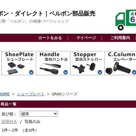
ボン・ダイレクト｜ベルボン部品販売
三脚「ベルボン」の補修パーツショップ
カートをみる
｜
マイページ
｜
ご利用案内
QRA6システム
QRA5システム
QRA4システム
QRA3システム
アルカスイス互
スライド式
ビデオボス付
その他
カーボン三脚用
アルミ三脚用
ファミリー三脚
ビデオ三脚用
高精度雲台
軽量雲台
ビデオ雲台
関連部品
カーボン三脚用
アルミ三脚用
ファミリー三脚
ビデオ三脚用
高精度雲台
軽量雲台
ビデオ雲台
自由雲台
カーボン三脚用
アルミ三脚用
ビデオ三脚用
アクセサリー用
上部パーツ
下部パーツ
センターエンド
センターパイプ
換
用
用
CP
HOME
>
シュープレート
> QRA6シリーズ
商品一覧
並び順：
説明付き
/ 写真のみ
1件～2件 （全2件）