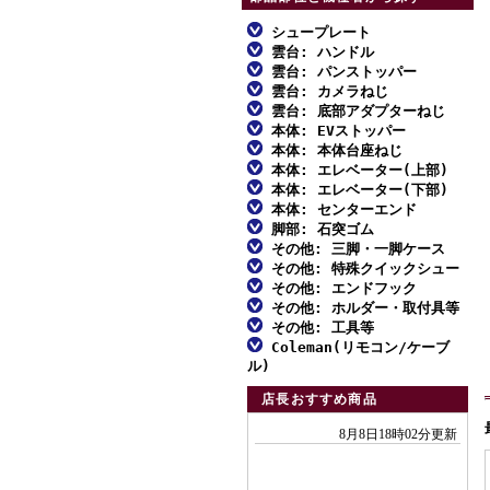
シュープレート
雲台: ハンドル
ファミリー三脚
雲台: パンストッパー
ファミリー三脚
アルミ三脚
雲台: カメラねじ
ファミリー三脚
アルミ三脚
雲台: 底部アダプターねじ
ビデオ三脚
ファミリー三脚
アルミ三脚
本体: EVストッパー
ビデオ三脚
MFスクリュー
カーボン三脚
アルミ三脚
本体: 本体台座ねじ
ビデオ三脚
ファミリー三脚
カーボン三脚
対応一覧: ハンドル雲台
本体: エレベーター(上部)
スタンド型一脚
カーボン三脚
アルミ三脚
カーボン三脚
アルミ三脚
本体: エレベーター(下部)
スタンド型一脚・一脚
対応一覧: 自由雲台
アルミ三脚
一脚
雲台単品
カーボン三脚
本体: センターエンド
スタンド型一脚・一脚
ビデオ三脚
アルミ三脚
雲台単品
対応一覧: アクセサリー
ビデオ三脚
脚部: 石突ゴム
雲台単品
アクセサリー
スタンド型一脚・一脚
アルミ三脚
雲台単品
カーボン三脚
ビデオ三脚
その他: 三脚・一脚ケース
アクセサリー
取付不能雲台
カーボン三脚
ファミリー三脚
アクセサリー
ビデオ三脚
その他: 特殊クイックシュー
アクセサリー
スタンド型一脚
カーボン三脚
ファミリー三脚
アクセサリー
アルミ三脚
その他: エンドフック
カーボン三脚01
ダボ式シュー
アクセサリー
アクセサリー
アルミ三脚
その他: ホルダー・取付具等
ビデオ三脚
エンドフック
カーボン三脚02
その他: 工具等
ビデオ三脚
ホルダー・取付具等
カーボン三脚
Coleman(リモコン/ケーブ
アクセサリー
工具類
カーボン三脚01
ル)
スタンド型一脚
エンドフック
各種止めねじ
付属リモコン
カーボン三脚02
店長おすすめ商品
一脚
リモコンふた
スタンド型一脚
アクセサリー
付属ケーブル
一脚
アクセサリー