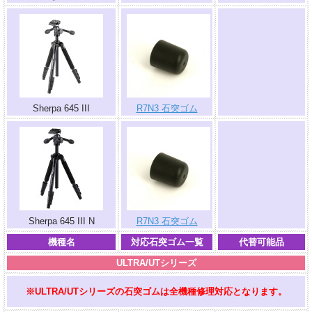
.
Sherpa 645 III
R7N3 石突ゴム
.
Sherpa 645 III N
R7N3 石突ゴム
機種名
対応石突ゴム一覧
代替可能品
ULTRA/UTシリーズ
※ULTRA/UTシリーズの石突ゴムは全機種修理対応となります。