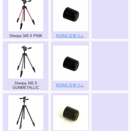
.
Sherpa 345 II PINK
R10N3 石突ゴム
.
Sherpa 345 II
R10N3 石突ゴム
GUNMETALLIC
.