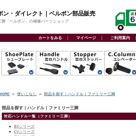
ボン・ダイレクト｜ベルボン部品販売
三脚「ベルボン」の補修パーツショップ
カートをみる
｜
マイページ
｜
ご利用案内
QRA6システム
QRA5システム
QRA4システム
QRA3システム
アルカスイス互
スライド式
ビデオボス付
その他
カーボン三脚用
アルミ三脚用
ファミリー三脚
ビデオ三脚用
高精度雲台
軽量雲台
ビデオ雲台
関連部品
カーボン三脚用
アルミ三脚用
ファミリー三脚
ビデオ三脚用
高精度雲台
軽量雲台
ビデオ雲台
自由雲台
カーボン三脚用
アルミ三脚用
ビデオ三脚用
アクセサリー用
上部パーツ
下部パーツ
センターエンド
センターパイプ
換
用
用
CP
HOME
>
使いこなし
>
部品を探す｜ハンドル｜ファミリー三脚
部品を探す｜ハンドル｜ファミリー三脚
対応ハンドル一覧（ファミリー三脚）
BXシリーズ
CVシリーズ