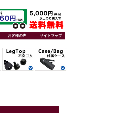
｜
お客様の声
｜
サイトマップ
カーボン三脚用
アルミ三脚用
ファミリー三脚
ビデオ三脚用
カーボン一脚用
アルミ一脚用
カーボン三脚用
トラベル三脚用
アルミ三脚用
卓上三脚用
ファミリー三脚
ビデオ三脚用
レグポシェット
ベルトポケット
スタンド一脚用
ストーンバッグ
その他
用
用