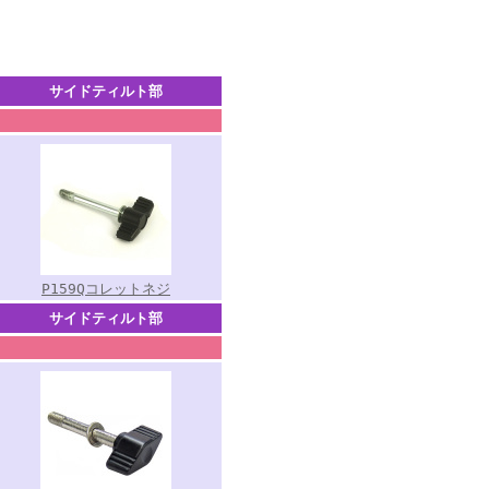
サイドティルト部
P159Qコレットネジ
サイドティルト部