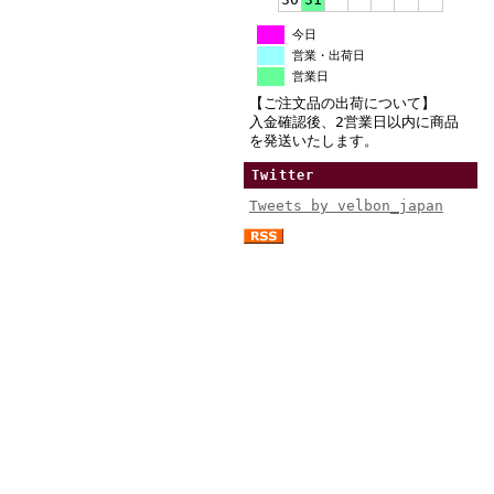
今日
営業・出荷日
営業日
【ご注文品の出荷について】
入金確認後、2営業日以内に商品
を発送いたします。
Twitter
Tweets by velbon_japan