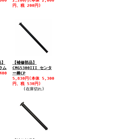
000
2,200円(本体 2,000
円、税 200円)
品】
【補修部品】
コラム
CMG5300III センタ
400
ー棒CP
5,830円(本体 5,300
円、税 530円)
(在庫切れ)