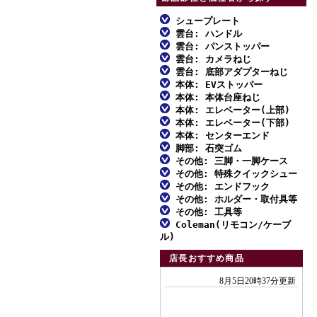
シュープレート
雲台: ハンドル
ファミリー三脚
雲台: パンストッパー
ファミリー三脚
アルミ三脚
雲台: カメラねじ
ファミリー三脚
アルミ三脚
雲台: 底部アダプターねじ
ビデオ三脚
ファミリー三脚
アルミ三脚
本体: EVストッパー
ビデオ三脚
MFスクリュー
カーボン三脚
アルミ三脚
本体: 本体台座ねじ
ビデオ三脚
ファミリー三脚
カーボン三脚
対応一覧: ハンドル雲台
本体: エレベーター(上部)
スタンド型一脚
カーボン三脚
アルミ三脚
カーボン三脚
アルミ三脚
本体: エレベーター(下部)
スタンド型一脚・一脚
対応一覧: 自由雲台
アルミ三脚
一脚
雲台単品
カーボン三脚
本体: センターエンド
スタンド型一脚・一脚
ビデオ三脚
アルミ三脚
雲台単品
対応一覧: アクセサリー
ビデオ三脚
脚部: 石突ゴム
雲台単品
アクセサリー
スタンド型一脚・一脚
アルミ三脚
雲台単品
カーボン三脚
ビデオ三脚
その他: 三脚・一脚ケース
アクセサリー
取付不能雲台
カーボン三脚
ファミリー三脚
アクセサリー
ビデオ三脚
その他: 特殊クイックシュー
アクセサリー
スタンド型一脚
カーボン三脚
ファミリー三脚
アクセサリー
アルミ三脚
その他: エンドフック
カーボン三脚01
ダボ式シュー
アクセサリー
アクセサリー
アルミ三脚
その他: ホルダー・取付具等
ビデオ三脚
エンドフック
カーボン三脚02
その他: 工具等
ビデオ三脚
ホルダー・取付具等
カーボン三脚
Coleman(リモコン/ケーブ
アクセサリー
工具類
カーボン三脚01
ル)
スタンド型一脚
エンドフック
各種止めねじ
付属リモコン
カーボン三脚02
店長おすすめ商品
一脚
リモコンふた
スタンド型一脚
アクセサリー
付属ケーブル
一脚
アクセサリー