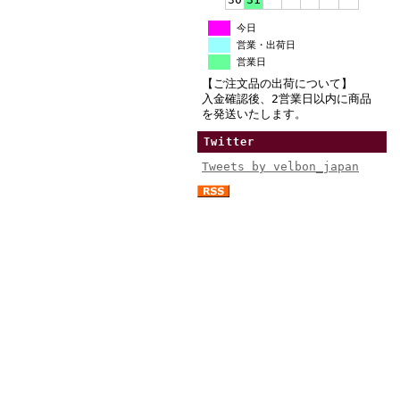
今日
営業・出荷日
営業日
【ご注文品の出荷について】
入金確認後、2営業日以内に商品
を発送いたします。
Twitter
Tweets by velbon_japan