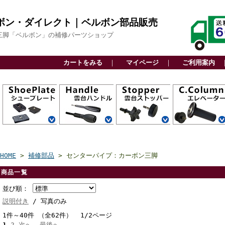
ボン・ダイレクト｜ベルボン部品販売
三脚「ベルボン」の補修パーツショップ
カートをみる
｜
マイページ
｜
ご利用案内
QRA6システム
QRA5システム
QRA4システム
QRA3システム
アルカスイス互
スライド式
ビデオボス付
その他
カーボン三脚用
アルミ三脚用
ファミリー三脚
ビデオ三脚用
高精度雲台
軽量雲台
ビデオ雲台
関連部品
カーボン三脚用
アルミ三脚用
ファミリー三脚
ビデオ三脚用
高精度雲台
軽量雲台
ビデオ雲台
自由雲台
カーボン三脚用
アルミ三脚用
ビデオ三脚用
アクセサリー用
上部パーツ
下部パーツ
センターエンド
センターパイプ
換
用
用
CP
HOME
>
補修部品
> センターパイプ：カーボン三脚
商品一覧
並び順：
説明付き
/ 写真のみ
1件～40件 （全62件） 1/2ページ
1
2
次へ
最後へ