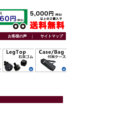
｜
お客様の声
｜
サイトマップ
カーボン三脚用
アルミ三脚用
ファミリー三脚
ビデオ三脚用
カーボン一脚用
アルミ一脚用
カーボン三脚用
トラベル三脚用
アルミ三脚用
卓上三脚用
ファミリー三脚
ビデオ三脚用
レグポシェット
ベルトポケット
スタンド一脚用
ストーンバッグ
その他
用
用