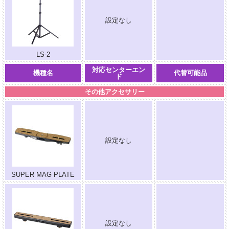
設定なし
.
LS-2
対応センターエン
機種名
代替可能品
ド
その他アクセサリー
設定なし
.
SUPER MAG PLATE
設定なし
.