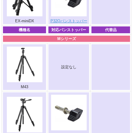
.
EX-miniDX
P32Qパンストッパー
機種名
対応パンストッパー
代替品
Mシリーズ
設定なし
.
M43
.