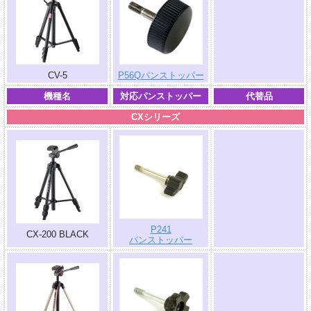
.
CV-5
P56Qパンストッパー
機種名
対応パンストッパー
代替品
CXシリーズ
.
P241
CX-200 BLACK
パンストッパー