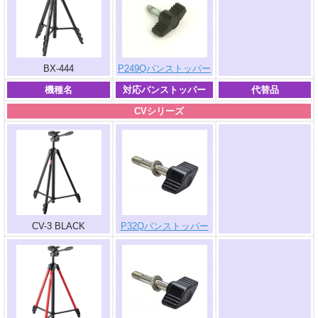
.
BX-444
P249Qパンストッパー
機種名
対応パンストッパー
代替品
CVシリーズ
.
CV-3 BLACK
P32Qパンストッパー
.