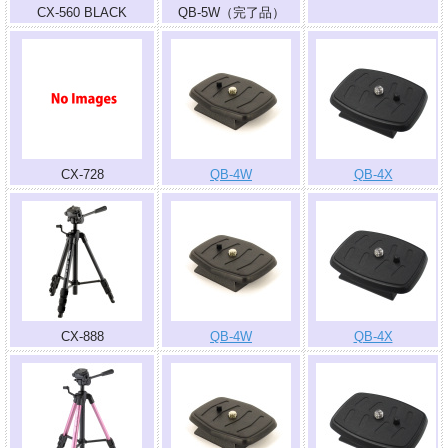
CX-560 BLACK
QB-5W（完了品）
CX-728
QB-4W
QB-4X
CX-888
QB-4W
QB-4X