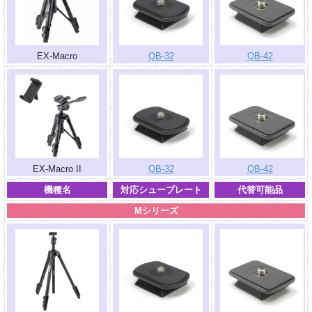
EX-Macro
QB-32
QB-42
EX-Macro II
QB-32
QB-42
機種名
対応シュープレート
代替可能品
Mシリーズ