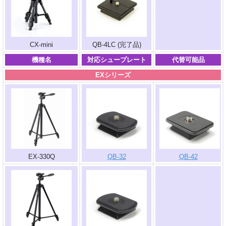
.
CX-mini
QB-4LC (完了品)
機種名
対応シュープレート
代替可能品
EXシリーズ
EX-330Q
QB-32
QB-42
.