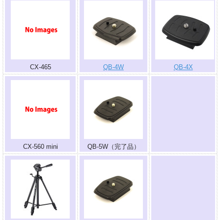
CX-465
QB-4W
QB-4X
.
CX-560 mini
QB-5W（完了品）
.