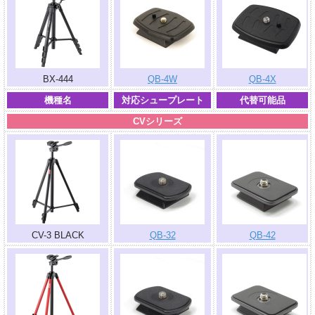
BX-444
QB-4W
QB-4X
機種名
対応シュープレート
代替可能品
CVシリーズ
CV-3 BLACK
QB-32
QB-42