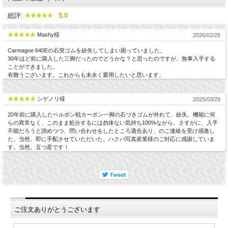
総評:
5.0
Mashy様
2026/02/25
Carmagne 640Eの石突ゴムを紛失してしまい困っていました。
30年ほど前に購入した三脚だったのでどうかな？と思ったのですが、無事入手する
ことができました。
有難うございます。これからも末永く愛用したいと思います。
シゲノリ様
2025/03/29
20年前に購入したベルボン戦カーボン一脚の石づきゴムが外れて、紛失。機能に何
らの異常なく、このまま処分するには勿体ない気持ち100%ながら、さすがに、入手
不能だろうと諦めつつ、問い合わせをしたところ適合あり、のご連絡を受け感激し
た。当然、即に手配させていただいた。ハクバ写真産業様のご対応に感謝していま
す。当然、五つ星です！
ご注文ありがとうございます