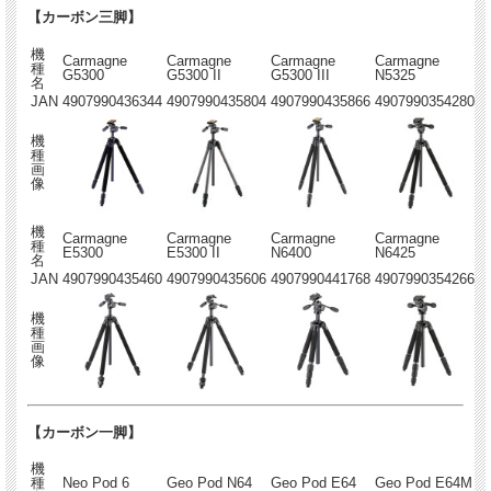
【カーボン三脚】
機
Carmagne
Carmagne
Carmagne
Carmagne
種
G5300
G5300 II
G5300 III
N5325
名
JAN
4907990436344
4907990435804
4907990435866
4907990354280
機
種
画
像
機
Carmagne
Carmagne
Carmagne
Carmagne
種
E5300
E5300 II
N6400
N6425
名
JAN
4907990435460
4907990435606
4907990441768
4907990354266
機
種
画
像
【カーボン一脚】
機
種
Neo Pod 6
Geo Pod N64
Geo Pod E64
Geo Pod E64M