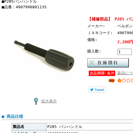
■P285パンハンドル
■品番：4907990801135
【補修部品】 P285 
メーカー:
ベルボン 
ＪＡＮコード:
490799
価格:
2,200
購入数:
返品につ
拡大表示
■ 商品仕様
製品名
P285 パンハンドル