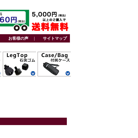
｜
お客様の声
｜
サイトマップ
カーボン三脚用
アルミ三脚用
ファミリー三脚
ビデオ三脚用
カーボン一脚用
アルミ一脚用
カーボン三脚用
トラベル三脚用
アルミ三脚用
卓上三脚用
ファミリー三脚
ビデオ三脚用
レグポシェット
ベルトポケット
スタンド一脚用
ストーンバッグ
その他
用
用