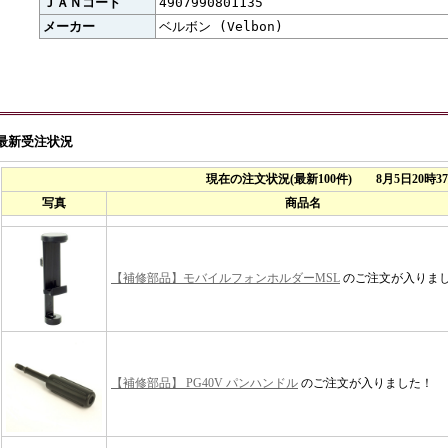
ＪＡＮコード
4907990801135
メーカー
ベルボン (Velbon)
最新受注状況