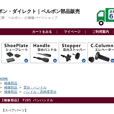
ボン・ダイレクト｜ベルボン部品販売
三脚「ベルボン」の補修パーツショップ
カートをみる
｜
マイページ
｜
ご利用案内
QRA6システム
QRA5システム
QRA4システム
QRA3システム
アルカスイス互
スライド式
ビデオボス付
その他
カーボン三脚用
アルミ三脚用
ファミリー三脚
ビデオ三脚用
高精度雲台
軽量雲台
ビデオ雲台
関連部品
カーボン三脚用
アルミ三脚用
ファミリー三脚
ビデオ三脚用
高精度雲台
軽量雲台
ビデオ雲台
自由雲台
カーボン三脚用
アルミ三脚用
ビデオ三脚用
アクセサリー用
上部パーツ
下部パーツ
センターエンド
センターパイプ
換
用
用
CP
HOME
>
補修部品
>
補修部品
>
雲台：ハンドル
>
補修部品
>
ハンドル：高精度雲台
【補修部品】 P285 パンハンドル
【スペアパーツ】