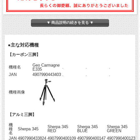
雲台（撮影機材搭載箇所）の向き、角度等を変えるための把手部品
▼ 商品説明の続きを見る ▼
●主な対応機種
【カーボン三脚】
Geo Carmagne
機種名
.
.
.
E335
JAN
4907990443403
.
.
.
機種画像
【アルミ三脚】
機
Sherpa 345
Sherpa 345
Sherpa 345
種
Sherpa 345
RED
BLUE
GREEN
名
JAN
4907990433824
4907990400109
4907990400147
4907990400123