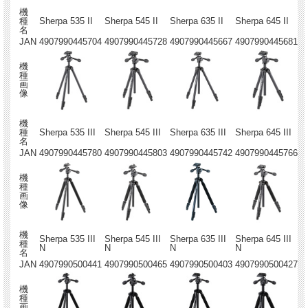
機
種
Sherpa 535 II
Sherpa 545 II
Sherpa 635 II
Sherpa 645 II
名
JAN
4907990445704
4907990445728
4907990445667
4907990445681
機
種
画
像
機
種
Sherpa 535 III
Sherpa 545 III
Sherpa 635 III
Sherpa 645 III
名
JAN
4907990445780
4907990445803
4907990445742
4907990445766
機
種
画
像
機
Sherpa 535 III
Sherpa 545 III
Sherpa 635 III
Sherpa 645 III
種
N
N
N
N
名
JAN
4907990500441
4907990500465
4907990500403
4907990500427
機
種
画