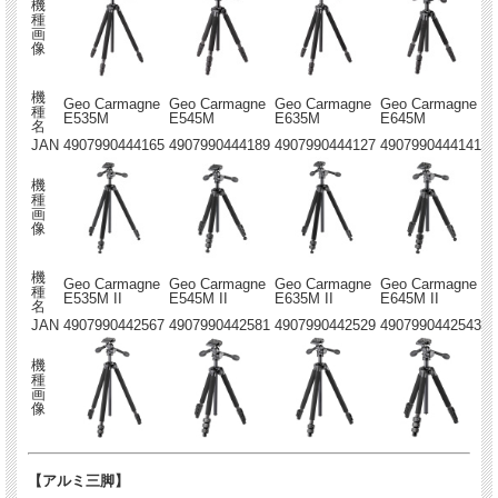
機
種
画
像
機
Geo Carmagne
Geo Carmagne
Geo Carmagne
Geo Carmagne
種
E535M
E545M
E635M
E645M
名
JAN
4907990444165
4907990444189
4907990444127
4907990444141
機
種
画
像
機
Geo Carmagne
Geo Carmagne
Geo Carmagne
Geo Carmagne
種
E535M II
E545M II
E635M II
E645M II
名
JAN
4907990442567
4907990442581
4907990442529
4907990442543
機
種
画
像
【アルミ三脚】