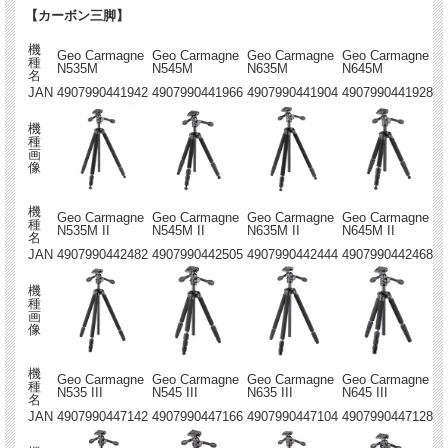
【カーボン三脚】
機
Geo Carmagne
Geo Carmagne
Geo Carmagne
Geo Carmagne
種
N535M
N545M
N635M
N645M
名
JAN
4907990441942
4907990441966
4907990441904
4907990441928
機
種
画
像
機
Geo Carmagne
Geo Carmagne
Geo Carmagne
Geo Carmagne
種
N535M II
N545M II
N635M II
N645M II
名
JAN
4907990442482
4907990442505
4907990442444
4907990442468
機
種
画
像
機
Geo Carmagne
Geo Carmagne
Geo Carmagne
Geo Carmagne
種
N535 III
N545 III
N635 III
N645 III
名
JAN
4907990447142
4907990447166
4907990447104
4907990447128