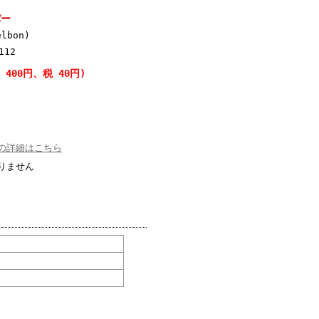
パー
lbon)
112
 400円、税 40円)
の詳細はこちら
りません