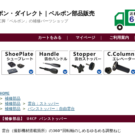
ボン・ダイレクト｜ベルボン部品販売
三脚「ベルボン」の補修パーツショップ
カートをみる
｜
マイページ
｜
ご利用案内
QRA6システム
QRA5システム
QRA4システム
QRA3システム
アルカスイス互
スライド式
ビデオボス付
その他
カーボン三脚用
アルミ三脚用
ファミリー三脚
ビデオ三脚用
高精度雲台
軽量雲台
ビデオ雲台
関連部品
カーボン三脚用
アルミ三脚用
ファミリー三脚
ビデオ三脚用
高精度雲台
軽量雲台
ビデオ雲台
自由雲台
カーボン三脚用
アルミ三脚用
ビデオ三脚用
アクセサリー用
上部パーツ
下部パーツ
センターエンド
センターパイプ
換
用
用
CP
HOME
>
補修部品
>
補修部品
>
雲台：ストッパー
>
補修部品
>
パンストッパー：自由雲台
【補修部品】 U4CP パンストッパー
雲台（撮影機材搭載箇所）の360°回転軸のしめるゆるめる調整ねじ