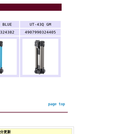
 BLUE
UT-43Q GM
324382
4907990324405
page top