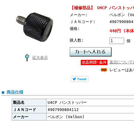
【補修部品】 U4CP パンストッ
メーカー:
ベルボン (Ve
ＪＡＮコード:
4907990804
価格:
440円 (本体
購入数:
個
拡大表示
返品について
レビューはあ
■ 商品仕様
製品名
U4CP パンストッパー
ＪＡＮコード
4907990804112
メーカー
ベルボン (Velbon)