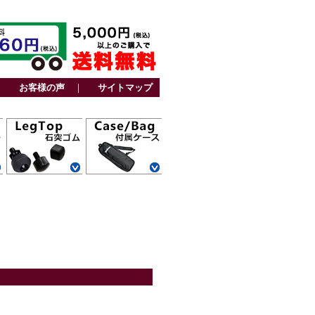
｜
お客様の声
｜
サイトマップ
カーボン三脚用
アルミ三脚用
ファミリー三脚
ビデオ三脚用
カーボン一脚用
アルミ一脚用
カーボン三脚用
トラベル三脚用
アルミ三脚用
卓上三脚用
ファミリー三脚
ビデオ三脚用
レグポシェット
ベルトポケット
スタンド一脚用
ストーンバッグ
その他
用
用