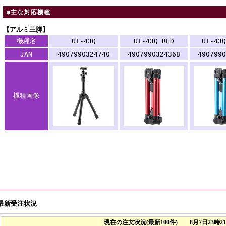
●主な対応機種
【アルミ三脚】
機種名
UT-43Q
UT-43Q RED
UT-43Q
JAN
4907990324740
4907990324368
4907990
機種画像
最新受注状況