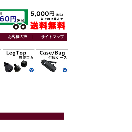
｜
お客様の声
｜
サイトマップ
カーボン三脚用
アルミ三脚用
ファミリー三脚
ビデオ三脚用
カーボン一脚用
アルミ一脚用
カーボン三脚用
トラベル三脚用
アルミ三脚用
卓上三脚用
ファミリー三脚
ビデオ三脚用
レグポシェット
ベルトポケット
スタンド一脚用
ストーンバッグ
その他
用
用