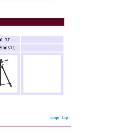
.
0 II
.
500571
page top