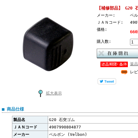
【補修部品】 G20 
メーカー:
ベル
ＪＡＮコード:
490
価格:
66
購入数:
返品
レビ
拡大表示
■ 商品仕様
製品名
G20 石突ゴム
ＪＡＮコード
4907990804877
メーカー
ベルボン (Velbon)