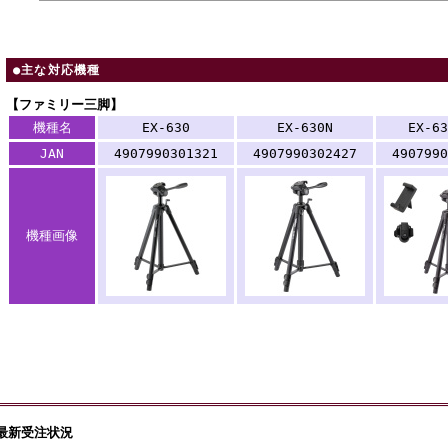
●主な対応機種
【ファミリー三脚】
機種名
EX-630
EX-630N
EX-63
JAN
4907990301321
4907990302427
4907990
機種画像
最新受注状況