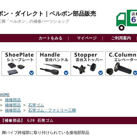
ボン・ダイレクト｜ベルボン部品販売
三脚「ベルボン」の補修パーツショップ
カートをみる
｜
マイページ
｜
ご利用案内
QRA6システム
QRA5システム
QRA4システム
QRA3システム
アルカスイス互
スライド式
ビデオボス付
その他
カーボン三脚用
アルミ三脚用
ファミリー三脚
ビデオ三脚用
高精度雲台
軽量雲台
ビデオ雲台
関連部品
カーボン三脚用
アルミ三脚用
ファミリー三脚
ビデオ三脚用
高精度雲台
軽量雲台
ビデオ雲台
自由雲台
カーボン三脚用
アルミ三脚用
ビデオ三脚用
アクセサリー用
上部パーツ
下部パーツ
センターエンド
センターパイプ
換
用
用
CP
HOME
>
補修部品
>
補修部品
>
石突ゴム
>
補修部品
>
石突ゴム：ファミリー三脚
【補修部品】 G20 石突ゴム
脚パイプ終端部に取り付けられている接地部部品