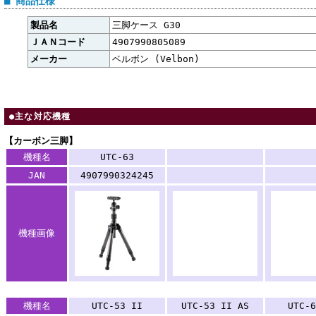
■ 商品仕様
製品名
三脚ケース G30
ＪＡＮコード
4907990805089
メーカー
ベルボン (Velbon)
●主な対応機種
【カーボン三脚】
.
.
機種名
UTC-63
.
.
JAN
4907990324245
機種画像
機種名
UTC-53 II
UTC-53 II AS
UTC-6