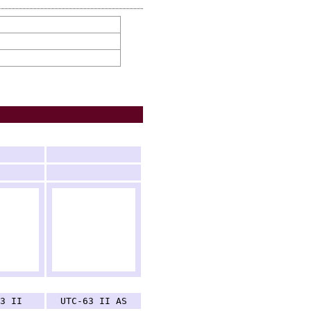
.
.
3 II
UTC-63 II AS