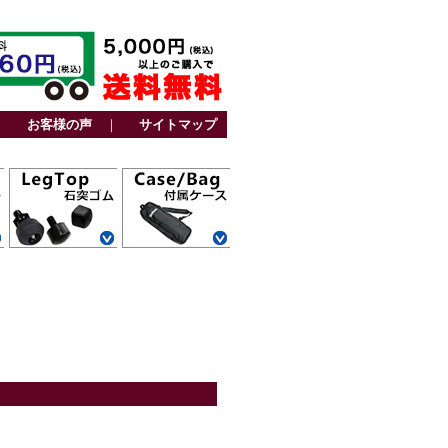
｜
お客様の声
｜
サイトマップ
カーボン三脚用
アルミ三脚用
ファミリー三脚
ビデオ三脚用
カーボン一脚用
アルミ一脚用
カーボン三脚用
トラベル三脚用
アルミ三脚用
卓上三脚用
ファミリー三脚
ビデオ三脚用
レグポシェット
ベルトポケット
スタンド一脚用
ストーンバッグ
その他
用
用