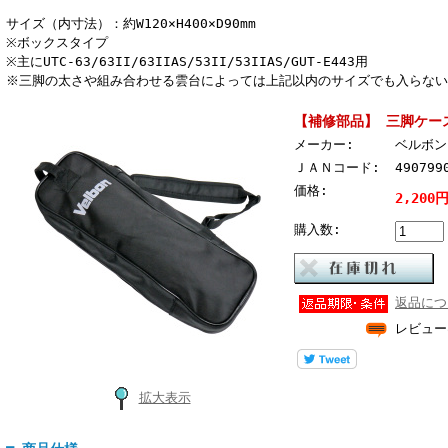
サイズ（内寸法）：約W120×H400×D90mm
※ボックスタイプ
※主にUTC-63/63II/63IIAS/53II/53IIAS/GUT-E443用
※三脚の太さや組み合わせる雲台によっては上記以内のサイズでも入らない
【補修部品】 三脚ケース
メーカー:
ベルボン 
ＪＡＮコード:
490799
価格:
2,200
購入数:
返品につ
レビュー
拡大表示