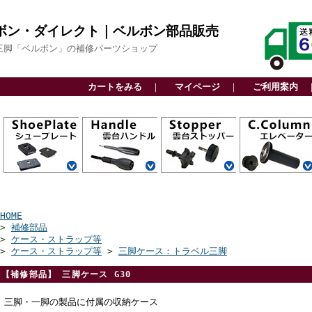
ボン・ダイレクト｜ベルボン部品販売
三脚「ベルボン」の補修パーツショップ
カートをみる
｜
マイページ
｜
ご利用案内
QRA6システム
QRA5システム
QRA4システム
QRA3システム
アルカスイス互
スライド式
ビデオボス付
その他
カーボン三脚用
アルミ三脚用
ファミリー三脚
ビデオ三脚用
高精度雲台
軽量雲台
ビデオ雲台
関連部品
カーボン三脚用
アルミ三脚用
ファミリー三脚
ビデオ三脚用
高精度雲台
軽量雲台
ビデオ雲台
自由雲台
カーボン三脚用
アルミ三脚用
ビデオ三脚用
アクセサリー用
上部パーツ
下部パーツ
センターエンド
センターパイプ
換
用
用
CP
HOME
>
補修部品
>
ケース・ストラップ等
>
ケース・ストラップ等
>
三脚ケース：トラベル三脚
【補修部品】 三脚ケース G30
三脚・一脚の製品に付属の収納ケース