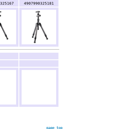
325167
4907990325181
.
.
page top