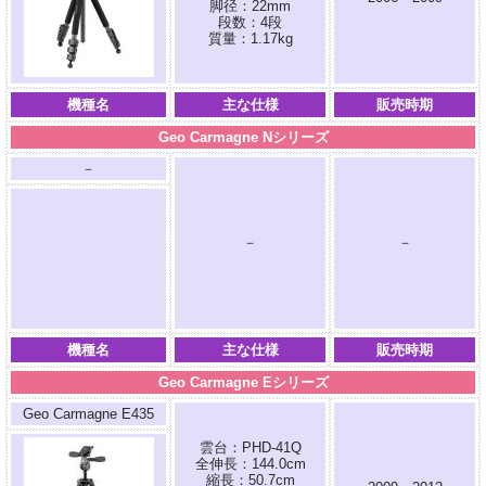
脚径：22mm
段数：4段
質量：1.17kg
機種名
主な仕様
販売時期
Geo Carmagne Nシリーズ
－
－
－
機種名
主な仕様
販売時期
Geo Carmagne Eシリーズ
Geo Carmagne E435
雲台：PHD-41Q
全伸長：144.0cm
縮長：50.7cm