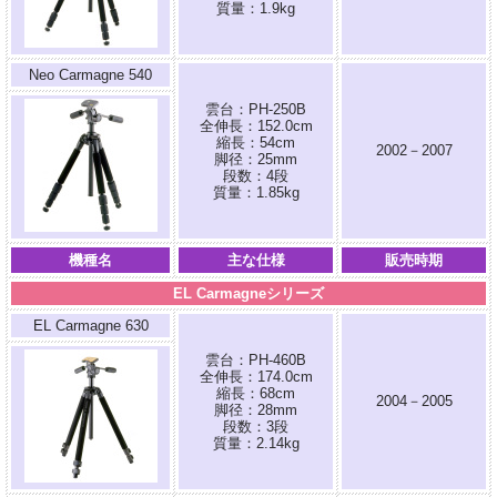
質量：1.9kg
Neo Carmagne 540
雲台：PH-250B
全伸長：152.0cm
縮長：54cm
2002－2007
脚径：25mm
段数：4段
質量：1.85kg
機種名
主な仕様
販売時期
EL Carmagneシリーズ
EL Carmagne 630
雲台：PH-460B
全伸長：174.0cm
縮長：68cm
2004－2005
脚径：28mm
段数：3段
質量：2.14kg