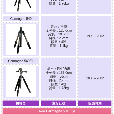
質量：1.76kg
Carmagne 540
雲台：別売
全伸長：123.0cm
縮長：39.5cm
1999－2002
脚径：25mm
段数：4段
質量：1.1kg
Carmagne 540EL
雲台：PH-250B
全伸長：157.0cm
縮長：56cm
2000－2002
脚径：25mm
段数：4段
質量：1.78kg
機種名
主な仕様
販売時期
Neo Carmagneシリーズ