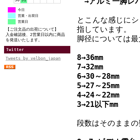
→アルミ一脚レ
今日
営業・出荷日
とこんな感じにシ
営業日
指しています。
【ご注文品の出荷について】
入金確認後、2営業日以内に商品
脚径については最
を発送いたします。
Twitter
8→36mm
Tweets by velbon_japan
7→32mm
6→30～28mm
5→27～25mm
4→24～22mm
3→21以下mm
段数はそのままの