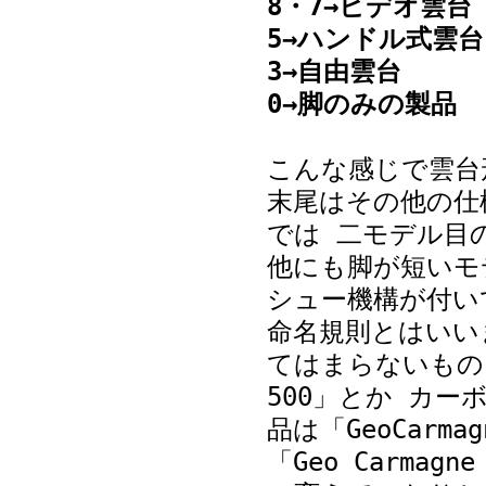
8・7→ビデオ雲台
5→ハンドル式雲台
3→自由雲台
0→脚のみの製品
こんな感じで雲台
末尾はその他の仕様
では 二モデル目
他にも脚が短いモ
シュー機構が付い
命名規則とはいい
てはまらないもの
500」とか カーボ
品は「GeoCarm
「Geo Carma