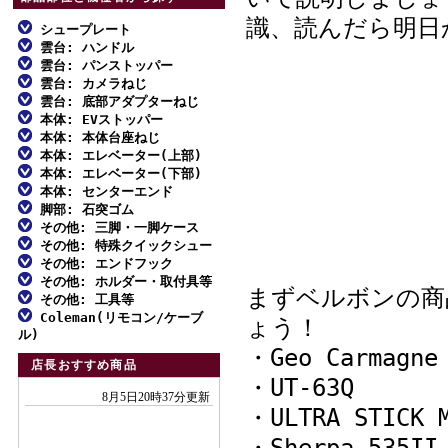
識、読んだら明日
シュープレート
雲台: ハンドル
ファミリー三脚
雲台: パンストッパー
ファミリー三脚
アルミ三脚
雲台: カメラねじ
ファミリー三脚
アルミ三脚
雲台: 底部アダプターねじ
ビデオ三脚
ファミリー三脚
アルミ三脚
本体: EVストッパー
ビデオ三脚
MFスクリュー
カーボン三脚
アルミ三脚
本体: 本体台座ねじ
ビデオ三脚
ファミリー三脚
カーボン三脚
対応一覧: ハンドル雲台
本体: エレベーター(上部)
スタンド型一脚
カーボン三脚
アルミ三脚
カーボン三脚
アルミ三脚
本体: エレベーター(下部)
スタンド型一脚・一脚
対応一覧: 自由雲台
アルミ三脚
一脚
雲台単品
カーボン三脚
本体: センターエンド
スタンド型一脚・一脚
ビデオ三脚
アルミ三脚
雲台単品
対応一覧: アクセサリー
ビデオ三脚
脚部: 石突ゴム
雲台単品
アクセサリー
スタンド型一脚・一脚
アルミ三脚
雲台単品
カーボン三脚
ビデオ三脚
その他: 三脚・一脚ケース
アクセサリー
取付不能雲台
カーボン三脚
ファミリー三脚
アクセサリー
ビデオ三脚
その他: 特殊クイックシュー
アクセサリー
スタンド型一脚
カーボン三脚
ファミリー三脚
アクセサリー
アルミ三脚
その他: エンドフック
カーボン三脚01
ダボ式シュー
アクセサリー
アクセサリー
アルミ三脚
その他: ホルダー・取付具等
ビデオ三脚
エンドフック
まずベルボンの商
カーボン三脚02
その他: 工具等
ビデオ三脚
ホルダー・取付具等
カーボン三脚
Coleman(リモコン/ケーブ
アクセサリー
工具類
ょう！
カーボン三脚01
ル)
スタンド型一脚
エンドフック
各種止めねじ
・Geo Carmagne
付属リモコン
カーボン三脚02
店長おすすめ商品
一脚
・UT-63Q
リモコンふた
スタンド型一脚
アクセサリー
付属ケーブル
一脚
・ULTRA STICK 
アクセサリー