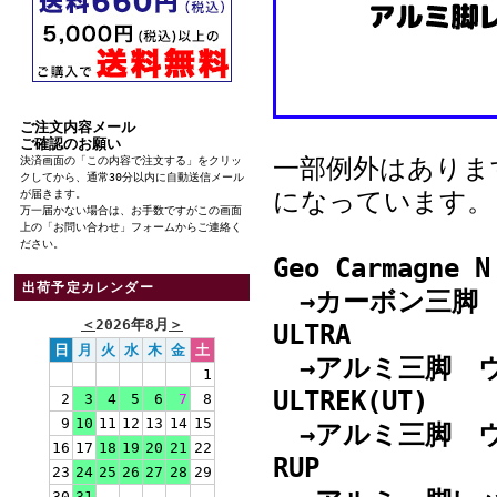
ご注文内容メール
ご確認のお願い
一部例外はありま
決済画面の「この内容で注文する」をクリッ
クしてから、通常30分以内に自動送信メール
になっています。
が届きます。
万一届かない場合は、お手数ですがこの画面
上の「お問い合わせ」フォームからご連絡く
ださい。
Geo Carmagne N
出荷予定カレンダー
→カーボン三脚
＜
2026年8月
＞
ULTRA
日
月
火
水
木
金
土
→アルミ三脚 
1
ULTREK(UT)
2
3
4
5
6
7
8
9
10
11
12
13
14
15
→アルミ三脚 ウ
16
17
18
19
20
21
22
RUP
23
24
25
26
27
28
29
30
31