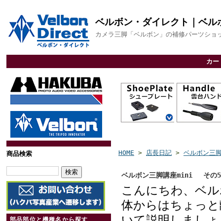
ベルボン・ダイレクト｜ベル
カメラ三脚「ベルボン」の補修パーツショ
カー
QRA6システム
QRA5システム
QRA4システム
QRA3システム
アルカスイス互
スライド式
ビデオボス付
その他
カーボン三脚
アルミ三脚用
ファミリー三
ビデオ三脚用
高精度雲台
軽量雲台
ビデオ雲台
関連部品
換
用
HOME
>
店長日記
>
ベルボン三脚
商品検索
ベルボン三脚講座mini その
こんにちわ、ベル
体からはちょっと
いて説明しましょ
部品部位と機種名から探す